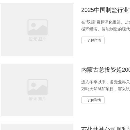
2025中国制盐行
在"双碳"目标深化推进、
循环经济、智能制造的现代
+了解详情
内蒙古总投资超2
进入冬季以来，备受业界关
万吨天然碱矿项目，溶采试验
+了解详情
苏盐井神公司顺利