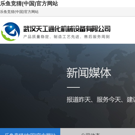
乐鱼竞猜(中国)官方网站
乐鱼竞猜(中国)官方网站