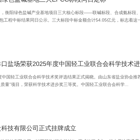
27日，衡阳绿色盐碱产业基地项目三大核心标段——联碱标段、合成氨标
承包工程中标结果同日公示。三大标段中标金额合计54.05亿元，标志着这一湖
口盐场荣获2025年度中国轻工业联合会科学技术
年度中国轻工业联合会科学技术奖评选结果正式揭晓。由山东省盐业协会推
质量”项目，荣获科学技术进步奖三等奖。中国轻工业联合会科学...
盐科技有限公司正式挂牌成立