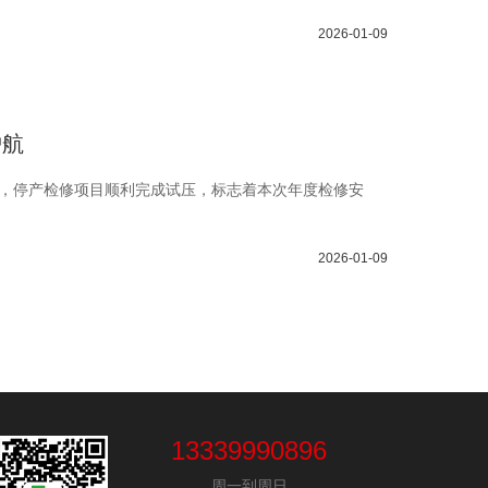
2026-01-09
护航
日，停产检修项目顺利完成试压，标志着本次年度检修安
2026-01-09
13339990896
周一到周日