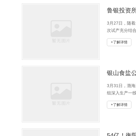
鲁银投资所
3月27日，
次试产充分结合
+了解详情
银山食盐公
3月31日，
组深入生产一线
+了解详情
54亿！衡