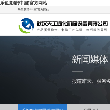
乐鱼竞猜(中国)官方网站
乐鱼竞猜(中国)官方网站