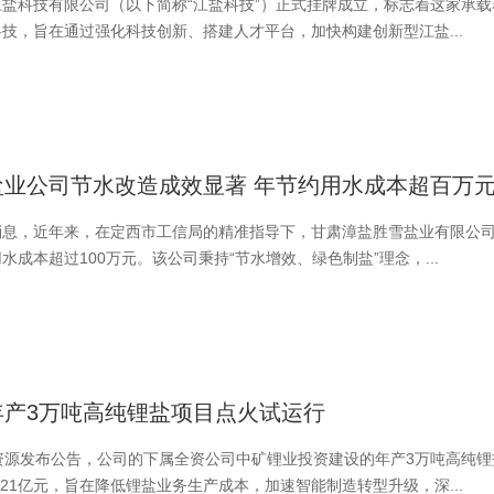
江盐科技有限公司（以下简称“江盐科技”）正式挂牌成立，标志着这家承
技，旨在通过强化科技创新、搭建人才平台，加快构建创新型江盐...
盐业公司节水改造成效显著 年节约用水成本超百万
消息，近年来，在定西市工信局的精准指导下，甘肃漳盐胜雪盐业有限公
水成本超过100万元。该公司秉持“节水增效、绿色制盐”理念，...
年产3万吨高纯锂盐项目点火试运行
资源发布公告，公司的下属全资公司中矿锂业投资建设的年产3万吨高纯锂盐
.21亿元，旨在降低锂盐业务生产成本，加速智能制造转型升级，深...