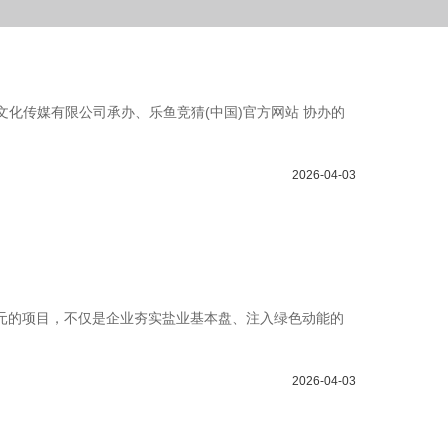
智文化传媒有限公司承办、乐鱼竞猜(中国)官方网站 协办的
2026-04-03
亿元的项目，不仅是企业夯实盐业基本盘、注入绿色动能的
2026-04-03