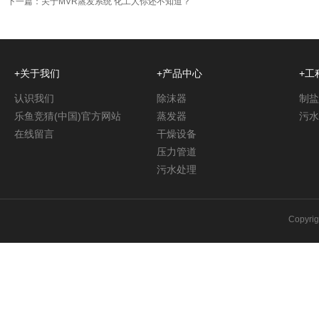
下一篇：
关于MVR蒸发系统 化工人你还不知道？
+关于我们
+产品中心
+工
认识我们
除沫器
制盐
乐鱼竞猜(中国)官方网站
蒸发器
污水
在线留言
干燥设备
压力管道
污水处理
Copyri