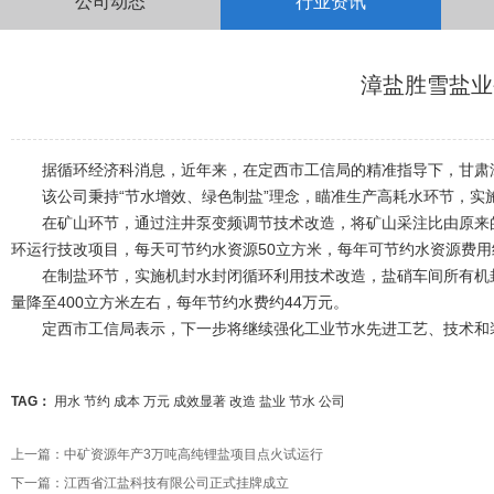
公司动态
行业资讯
漳盐胜雪盐业
据循环经济科消息，近年来，在定西市工信局的精准指导下，甘肃漳盐
该公司秉持“节水增效、绿色制盐”理念，瞄准生产高耗水环节，实
在矿山环节，通过注井泵变频调节技术改造，将矿山采注比由原来的75%提
环运行技改项目，每天可节约水资源50立方米，每年可节约水资源费用
在制盐环节，实施机封水封闭循环利用技术改造，盐硝车间所有机封
量降至400立方米左右，每年节约水费约44万元。
定西市工信局表示，下一步将继续强化工业节水先进工艺、技术和装
TAG：
用水
节约
成本
万元
成效显著
改造
盐业
节水
公司
上一篇：
中矿资源年产3万吨高纯锂盐项目点火试运行
下一篇：
江西省江盐科技有限公司正式挂牌成立