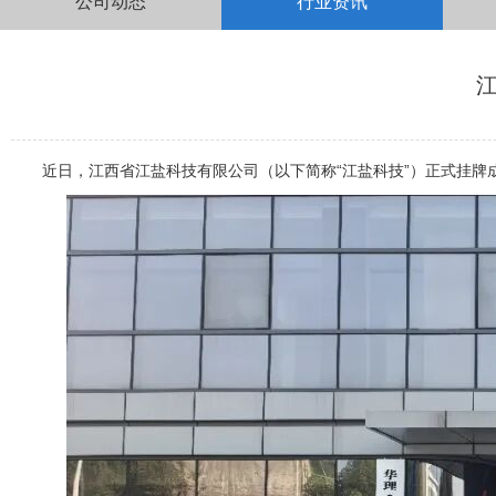
公司动态
行业资讯
近日，江西省江盐科技有限公司（以下简称“江盐科技”）正式挂牌