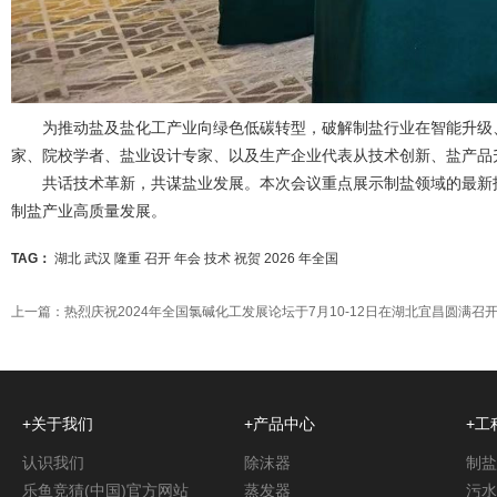
为推动盐及盐化工产业向绿色低碳转型，破解制盐行业在智能升级、
家、院校学者、盐业设计专家、以及生产企业代表从技术创新、盐产品
共话技术革新，共谋盐业发展。
本次会议重点展示制盐领域的最新
制盐产业高质量发展。
TAG：
湖北
武汉
隆重
召开
年会
技术
祝贺
2026
年全国
上一篇：
热烈庆祝2024年全国氯碱化工发展论坛于7月10-12日在湖北宜昌圆满召
+关于我们
+产品中心
+工
认识我们
除沫器
制盐
乐鱼竞猜(中国)官方网站
蒸发器
污水