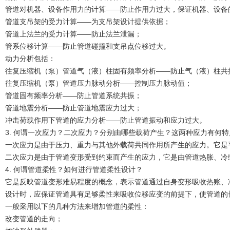
管道对机器、设备作用力的计算——防止作用力过大，保证机器、设备
管道支吊架的受力计算——为支吊架设计提供依据；
管道上法兰的受力计算——防止法兰泄漏；
管系位移计算——防止管道碰撞和支吊点位移过大。
动力分析包括：
往复压缩机（泵）管道气（液）柱固有频率分析——防止气（液）柱共
往复压缩机（泵）管道压力脉动分析——控制压力脉动值；
管道固有频率分析——防止管道系统共振；
管道地震分析——防止管道地震应力过大；
冲击荷载作用下管道的应力分析——防止管道振动和应力过大。
3. 何谓一次应力？二次应力？分别由哪些载荷产生？这两种应力有何特
一次应力是由于压力、重力与其他外载荷共同作用所产生的应力。它是
二次应力是由于管道变形受到约束而产生的应力，它是由管道热胀、冷
4. 何谓管道柔性？如何进行管道柔性设计？
它是反映管道变形难易程度的概念，表示管道通过自身变形吸收热账、
设计时，应保证管道具有足够柔性来吸收位移应变的前提下，使管道的
一般采用以下的几种方法来增加管道的柔性：
改变管道的走向；