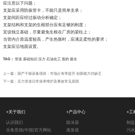
应注意以下问题；
支架应采用防振管卡，不能只是简单支承；
支架间距应经过振动分析确定；
支架结构和支架的生根部分应有足够的刚度；
宜设独立基础，尽量避免生根在厂房的梁柱上；
当管内介质温度较高，产生热胀时，应满足柔性的要求；
支架应沿地面设置。
TAG：
管道
基础知识
压力
石油化工
面的
最全
上一篇：
国产干燥设备现状：市场占有率提升 创新能力仍缺乏
下一篇：
压力管道日常保养维护及事故常见原因
+关于我们
+产品中心
+工
认识我们
除沫器
制盐
乐鱼竞猜(中国)官方网站
蒸发器
污水