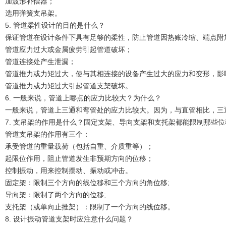
加波形补偿器；
选用弹簧支吊架。
5. 管道柔性设计的目的是什么？
保证管道在设计条件下具有足够的柔性，防止管道因热账冷缩、端点附
管道应力过大或金属疲劳引起管道破坏；
管道连接处产生泄漏；
管道推力或力矩过大，使与其相连接的设备产生过大的应力和变形，影
管道推力或力矩过大引起管道支架破坏。
6. 一般来说，管道上哪点的应力比较大？为什么？
一般来说，管道上三通和弯管处的应力比较大。因为，与直管相比，三
7. 支吊架的作用是什么？固定支架、导向支架和支托架都能限制那些位
管道支吊架的作用有三个：
承受管道的重量载荷（包括自重、介质重等）；
起限位作用，阻止管道发生非预期方向的位移；
控制振动，用来控制摆动、振动或冲击。
固定架：限制三个方向的线位移和三个方向的角位移;
导向架：限制了两个方向的位移;
支托架（或单向止推架）：限制了一个方向的线位移。
8. 设计振动管道支架时应注意什么问题？