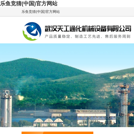
乐鱼竞猜(中国)官方网站
乐鱼竞猜(中国)官方网站