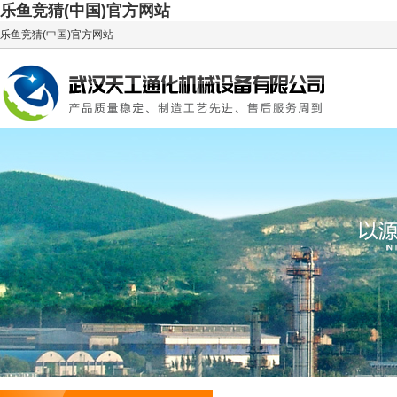
乐鱼竞猜(中国)官方网站
乐鱼竞猜(中国)官方网站