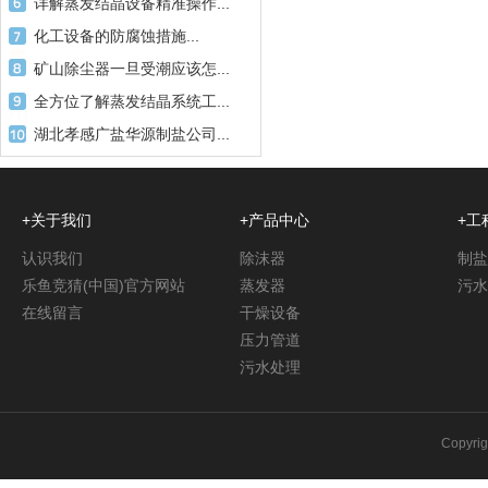
详解蒸发结晶设备精准操作...
化工设备的防腐蚀措施...
矿山除尘器一旦受潮应该怎...
全方位了解蒸发结晶系统工...
湖北孝感广盐华源制盐公司...
+关于我们
+产品中心
+工
认识我们
除沫器
制盐
乐鱼竞猜(中国)官方网站
蒸发器
污水
在线留言
干燥设备
压力管道
污水处理
Copyri