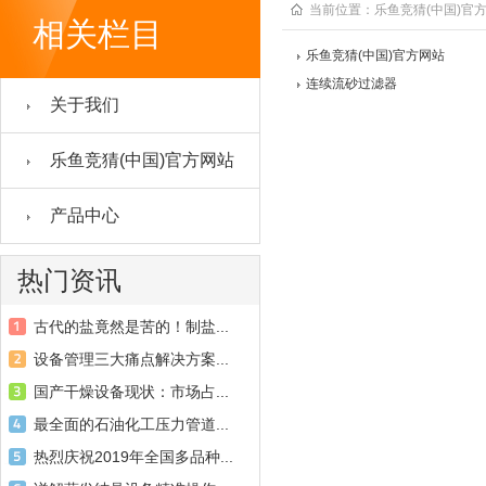
当前位置：
乐鱼竞猜(中国)官
相关栏目
乐鱼竞猜(中国)官方网站
连续流砂过滤器
关于我们
乐鱼竞猜(中国)官方网站
产品中心
热门资讯
古代的盐竟然是苦的！制盐...
设备管理三大痛点解决方案...
国产干燥设备现状：市场占...
最全面的石油化工压力管道...
热烈庆祝2019年全国多品种...