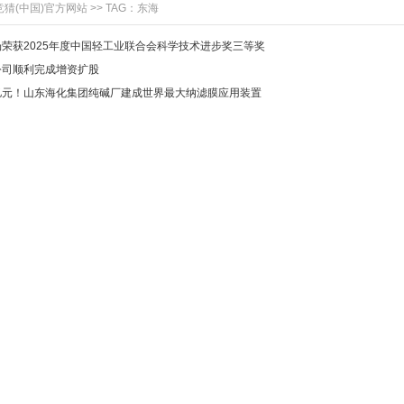
竞猜(中国)官方网站
>> TAG：东海
荣获2025年度中国轻工业联合会科学技术进步奖三等奖
公司顺利完成增资扩股
亿元！山东海化集团纯碱厂建成世界最大纳滤膜应用装置