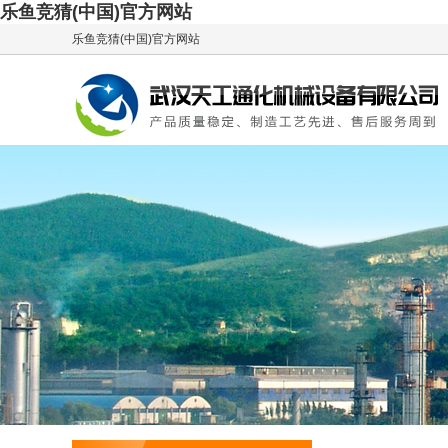
乐鱼竞猜(中国)官方网站
乐鱼竞猜(中国)官方网站