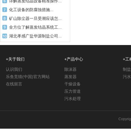
详解蒸发结晶设备精准操作...
化工设备的防腐蚀措施...
矿山除尘器一旦受潮应该怎...
全方位了解蒸发结晶系统工...
湖北孝感广盐华源制盐公司...
+关于我们
+产品中心
+工
认识我们
除沫器
制盐
乐鱼竞猜(中国)官方网站
蒸发器
污水
在线留言
干燥设备
压力管道
污水处理
Copyri