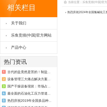
当前位置：
乐鱼竞猜(中国)官
相关栏目
热烈庆祝2024年全国氯碱化工
关于我们
乐鱼竞猜(中国)官方网站
产品中心
热门资讯
古代的盐竟然是苦的！制盐...
设备管理三大痛点解决方案...
国产干燥设备现状：市场占...
最全面的石油化工压力管道...
热烈庆祝2019年全国多品种...