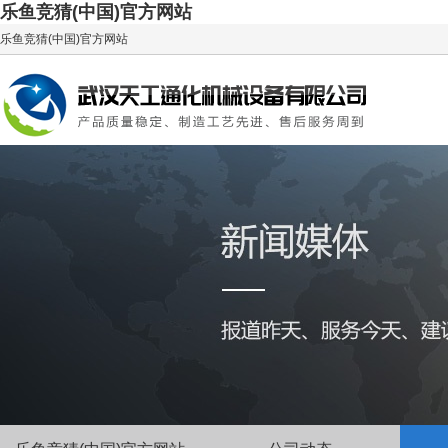
乐鱼竞猜(中国)官方网站
乐鱼竞猜(中国)官方网站