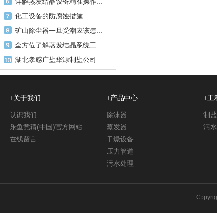
详解蒸发结晶设备精准操作...
化工设备的防腐蚀措施...
矿山除尘器一旦受潮应该怎...
全方位了解蒸发结晶系统工...
湖北孝感广盐华源制盐公司...
+关于我们
+产品中心
+工
认识我们
除沫器
制盐
乐鱼竞猜(中国)官方网站
蒸发器
污水
在线留言
干燥设备
压力管道
污水处理
Copyri