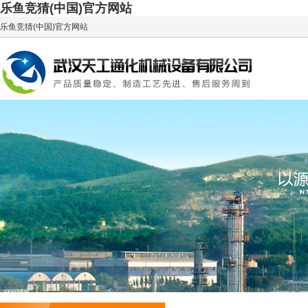
乐鱼竞猜(中国)官方网站
乐鱼竞猜(中国)官方网站