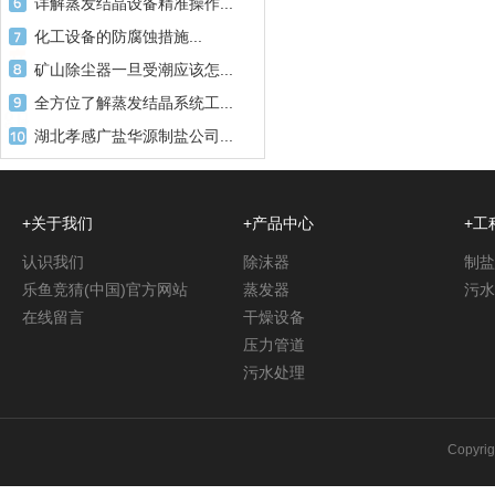
详解蒸发结晶设备精准操作...
化工设备的防腐蚀措施...
矿山除尘器一旦受潮应该怎...
全方位了解蒸发结晶系统工...
湖北孝感广盐华源制盐公司...
+关于我们
+产品中心
+工
认识我们
除沫器
制盐
乐鱼竞猜(中国)官方网站
蒸发器
污水
在线留言
干燥设备
压力管道
污水处理
Copyri