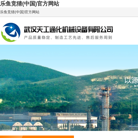
乐鱼竞猜(中国)官方网站
乐鱼竞猜(中国)官方网站